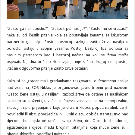
“Zašto ga ne napustiš?”, “Zašto trpiš nasilje?”, “Zašto mu se vraćaš?”
neka su od čestih pitanja koja se postavljaju ženama sa iskustvom
partnerskog nasilje. Postoji bezbroj razloga zašto žrtve nasilja u
porodici ostaju u svojim vezama. Postoji bezbroj lica odnosa sa
nasilnim partnerom kao i bezbroj načina na koji se žrtva može
osjećati. Nijedna priča o zlostavljanju nije slična drugoj i ne postoji
„tačan odgovor“na pitanje Zašto žrtve ostaju?!
Kako bi sa građanima i građankama razgovarali o fenomenu nasilja
nad ženama, SOS Nikšić je organizovao javnu tribinu pod nazivom
“Zašto žene ostaju u nasilju?”. Razlozi žrtve da ostane sa nasilnikom
izuzetno su složeni i, u većini slučajeva, zasnivaju se na njenoj realnoj
situaciji , npr. prijetnjama koje je drže u klopci, poput: nasilnik će ih
povrijediti ili ubiti; povrijediće ih ili ubiti djecu, dobiće starateljstvo nad
djecom, finansijski će uništiti svoju žrtvu, itd. Osim bezbijednosti,
egzistencije i djece, među brojnim pitanjima koja muče žene su i
pitanja skloništa, podrške i uvjerenja.