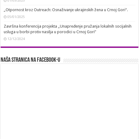
01/05/2025
„Otpornost kroz Outreach: Osnaživanje ukrajinskih žena u Crnoj Gori“.
05/01/2025
Završna konferencija projekta „Unapređenje pružanja lokalnih socijalnih
usluga u borbi protiv nasilja u porodici u Crnoj Gori”
12/12/2024
Naša stranica na Facebook-u