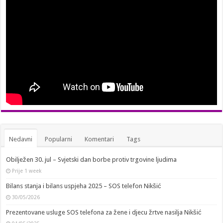
Nedavni
Popularni
Komentari
Tags
Obilježen 30. jul – Svjetski dan borbe protiv trgovine ljudima
Prije 1 week
Bilans stanja i bilans uspjeha 2025 – SOS telefon Nikšić
30/05/2026
Prezentovane usluge SOS telefona za žene i djecu žrtve nasilja Nikšić