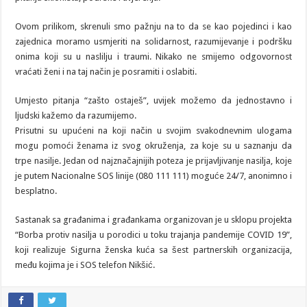
Ovom prilikom, skrenuli smo pažnju na to da se kao pojedinci i kao
zajednica moramo usmjeriti na solidarnost, razumijevanje i podršku
onima koji su u naslilju i traumi. Nikako ne smijemo odgovornost
vraćati ženi i na taj način je posramiti i oslabiti.
Umjesto pitanja “zašto ostaješ”, uvijek možemo da jednostavno i
ljudski kažemo da razumijemo.
Prisutni su upućeni na koji način u svojim svakodnevnim ulogama
mogu pomoći ženama iz svog okruženja, za koje su u saznanju da
trpe nasilje. Jedan od najznačajnijih poteza je prijavljivanje nasilja, koje
je putem Nacionalne SOS linije (080 111 111) moguće 24/7, anonimno i
besplatno.
Sastanak sa građanima i građankama organizovan je u sklopu projekta
“Borba protiv nasilja u porodici u toku trajanja pandemije COVID 19”,
koji realizuje Sigurna ženska kuća sa šest partnerskih organizacija,
među kojima je i SOS telefon Nikšić.