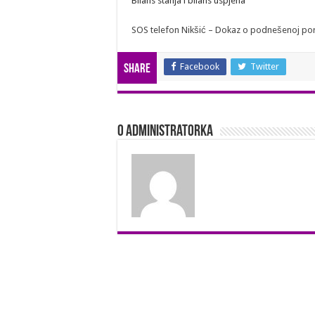
Bilans stanja i bilans uspjeha
SOS telefon Nikšić – Dokaz o podnešenoj poresk
Facebook
Twitter
Share
O Administratorka