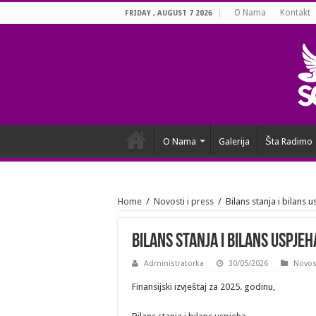
O Nama
Kontakt
FRIDAY , AUGUST 7 2026
O Nama
Galerija
Šta Radimo
Home
/
Novosti i press
/
Bilans stanja i bilans
Bilans stanja i bilans uspjeh
Administratorka
30/05/2026
Novost
Finansijski izvještaj za 2025. godinu,