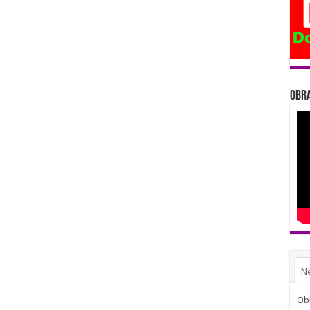
Obra
N
Obi