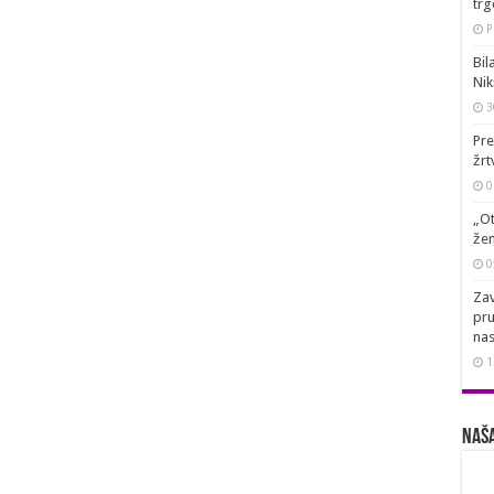
trg
P
Bil
Nik
3
Pre
žrt
0
„Ot
žen
0
Zav
pru
nas
1
Naša