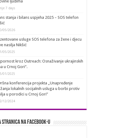
ovine ljudima
rije 7 days
ans stanja i bilans uspjeha 2025 – SOS telefon
šić
0/05/2026
zentovane usluge SOS telefona za žene i djecu
ve nasilja Nikšić
1/05/2025
pornost kroz Outreach: Osnaživanje ukrajinskih
a u Crnoj Gori“.
5/01/2025
ršna konferencija projekta „Unapređenje
žanja lokalnih socijalnih usluga u borbi protiv
ilja u porodici u Crnoj Gori”
2/12/2024
 stranica na Facebook-u