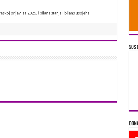
2025
–
SOS
oj prijavi za 2025. i bilans stanja i bilans uspjeha
telefon
Nikšić
SOS 
Dona