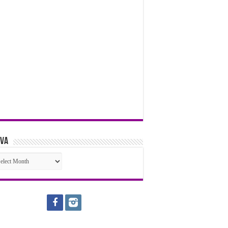
iva
iva