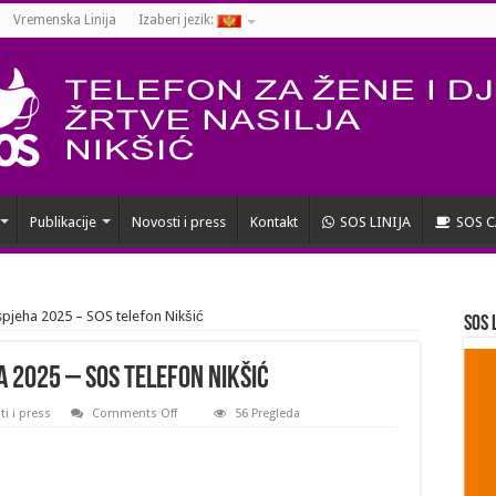
Vremenska Linija
Izaberi jezik:
Publikacije
Novosti i press
Kontakt
SOS LINIJA
SOS C
 uspjeha 2025 – SOS telefon Nikšić
SOS 
a 2025 – SOS telefon Nikšić
on
i i press
Comments Off
56 Pregleda
Bilans
stanja
i
bilans
uspjeha