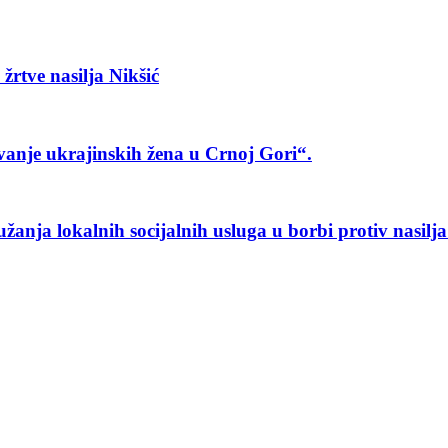
žrtve nasilja Nikšić
anje ukrajinskih žena u Crnoj Gori“.
anja lokalnih socijalnih usluga u borbi protiv nasilj