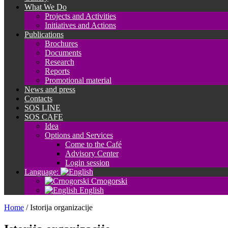
What We Do
Projects and Activities
Initiatives and Actions
Publications
Brochures
Documents
Research
Reports
Promotional material
News and press
Contacts
SOS LINE
SOS CAFE
Idea
Options and Services
Come to the Café
Advisory Center
Login session
Language:
Crnogorski
English
Home
/
Istorija organizacije