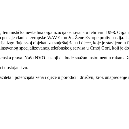
, feministička nevladina organizacija osnovana u februaru 1998. Organiza
ija postaje članica evropske WAVE mreže- Žene Evrope protiv nasilja. I
ija izgrađuje svoj objekat za smještaj žena i djece, koje je stavljeno
instvenog specijalizovanog telefonskog servisa u Crnoj Gori, koji je d
nska prava. Naša NVO nastoji da bude snažan instrument u rukama žen
 i dostojanstvu.
eta i potencijala žena i djece u porodici i društvu, kroz unapređenje i 