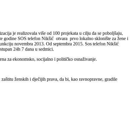
cija je realizovala više od 100 projekata u cilju da se poboljšaju,
ste godine SOS telefon Nikšić otvara prvo lokalno sklonište za žene i
 u funkciju novembra 2013. Od septembra 2015. Sos telefon Nikšić
ostupan 24h 7 dana u sedmici.
a za ekonomsko, socijalno i političko osnaživanje.
zaštitu ženskih i dječijih prava, da bi, kao ravnopravne, gradile