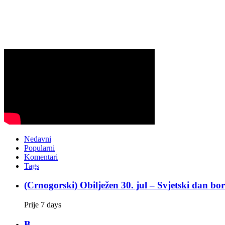
Nedavni
Popularni
Komentari
Tags
(Crnogorski) Obilježen 30. jul – Svjetski dan bo
Prije 7 days
B