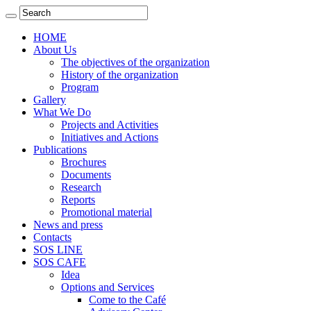
HOME
About Us
The objectives of the organization
History of the organization
Program
Gallery
What We Do
Projects and Activities
Initiatives and Actions
Publications
Brochures
Documents
Research
Reports
Promotional material
News and press
Contacts
SOS LINE
SOS CAFE
Idea
Options and Services
Come to the Café