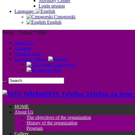
Advisory Center
Login session
Language:
Crnogorski
English
Friday , August 7 2026
About Us
Contacts
Timeline page
Language Menu:
Crnogorski
English
SOS Telefon Telefon za žene i
HOME
About Us
The objectives of the organization
History of the organization
Program
Gallery