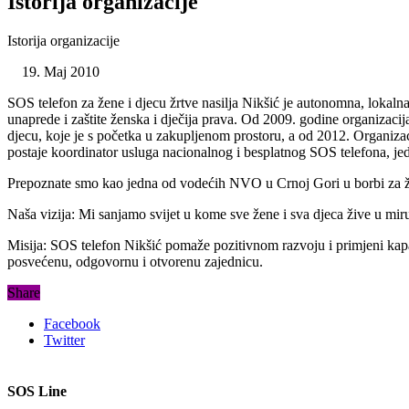
Istorija organizacije
Istorija organizacije
Maj 2010
SOS telefon za žene i djecu žrtve nasilja Nikšić je autonomna, lokalna
unaprede i zaštite ženska i dječija prava. Od 2009. godine organizac
djecu, koje je s početka u zakupljenom prostoru, a od 2012. Organizac
postaje koordinator usluga nacionalnog i besplatnog SOS telefona, jed
Prepoznate smo kao jedna od vodećih NVO u Crnoj Gori u borbi za že
Naša vizija: Mi sanjamo svijet u kome sve žene i sva djeca žive u miru
Misija: SOS telefon Nikšić pomaže pozitivnom razvoju i primjeni kapacit
posvećenu, odgovornu i otvorenu zajednicu.
Share
Facebook
Twitter
SOS Line