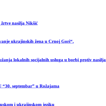
žrtve nasilja Nikšić
anje ukrajinskih žena u Crnoj Gori“.
anja lokalnih socijalnih usluga u borbi protiv nasilj
JU “30. septembar” u Rožajama
ruskom i ukrajinskom jeziku