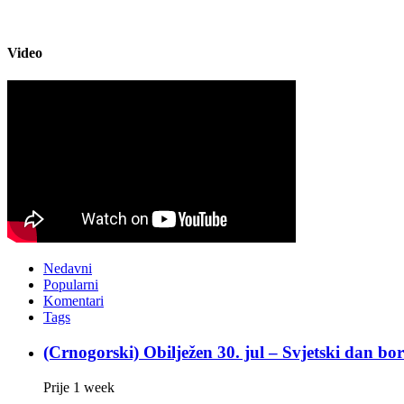
Video
Nedavni
Popularni
Komentari
Tags
(Crnogorski) Obilježen 30. jul – Svjetski dan bo
Prije 1 week