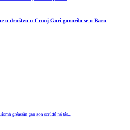
ne u društvu u Crnoj Gori govorilo se u Baru
uíomh gréasáin gan aon scrúdú ná tás...