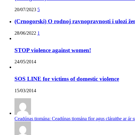
20/07/2023
5
(Crnogorski) O rodnoj ravnopravnosti i ulozi že
28/06/2022
1
STOP violence against women!
24/05/2014
SOS LINE for victims of domestic violence
15/03/2014
Ceadúnas tiomána: Ceadúnas tiomána fíor agus cláraithe ar ár s