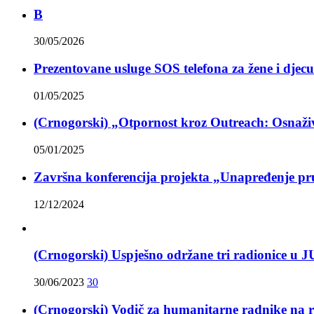
B
30/05/2026
Prezentovane usluge SOS telefona za žene i djecu 
01/05/2025
(Crnogorski) „Otpornost kroz Outreach: Osnaživ
05/01/2025
Završna konferencija projekta „Unapređenje pruž
12/12/2024
(Crnogorski) Uspješno održane tri radionice u 
30/06/2023
30
(Crnogorski) Vodič za humanitarne radnike na 