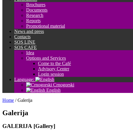
Brochures
Documents
Research
Reports
Promotional material
News and press
Contacts
SOS LINE
SOS CAFE
Idea
Options and Services
Come to the Café
Advisory Center
Login session
Language:
Crnogorski
English
Home
/
Galerija
Galerija
GALERIJA [Gallery]