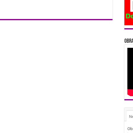
Obra
N
Obi