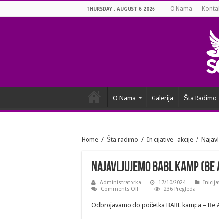
O Nama
Konta
THURSDAY , AUGUST 6 2026
O Nama
Galerija
Šta Radimo
Home
/
Šta radimo
/
Inicijative i akcije
/
Najav
Najavljujemo BABL Kamp (Be A
Administratorka
17/10/2024
Inicija
on
Comments Off
236 Pregleda
Najavljujemo
BABL
Odbrojavamo do početka BABL kampa – Be Ac
Kamp
(Be