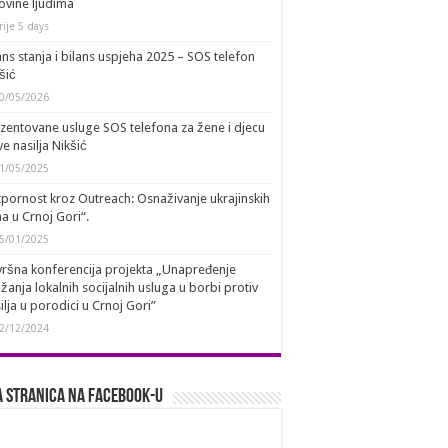
ovine ljudima
rije 5 days
ans stanja i bilans uspjeha 2025 – SOS telefon
šić
0/05/2026
zentovane usluge SOS telefona za žene i djecu
ve nasilja Nikšić
1/05/2025
pornost kroz Outreach: Osnaživanje ukrajinskih
a u Crnoj Gori“.
5/01/2025
ršna konferencija projekta „Unapređenje
žanja lokalnih socijalnih usluga u borbi protiv
ilja u porodici u Crnoj Gori”
2/12/2024
 stranica na Facebook-u