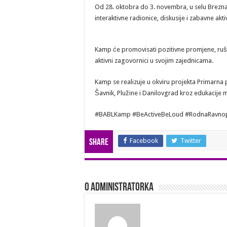
Active
Od 28. oktobra do 3. novembra, u selu Brezna
Be
Loud)!
interaktivne radionice, diskusije i zabavne akti
Kamp će promovisati pozitivne promjene, rušit
aktivni zagovornici u svojim zajednicama.
Kamp se realizuje u okviru projekta Primarna
Šavnik, Plužine i Danilovgrad kroz edukacije ml
#BABLKamp #BeActiveBeLoud #RodnaRavnopr
Facebook
Twitter
Share
O Administratorka