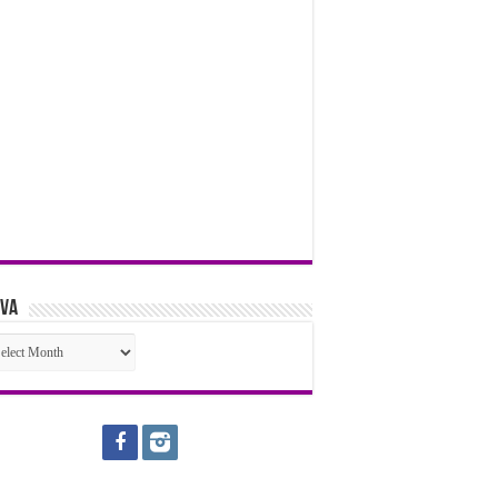
iva
iva