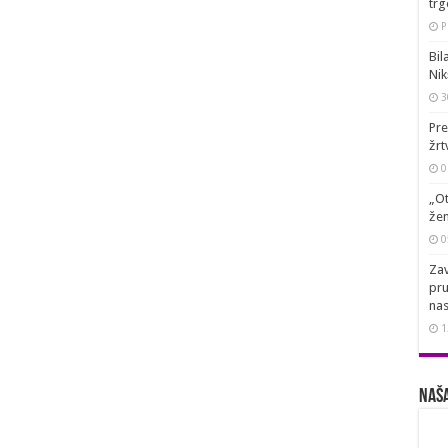
trg
P
Bil
Nik
3
Pre
žrt
0
„Ot
žen
0
Zav
pru
nas
1
Naša