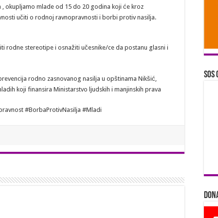
 , okupljamo mlade od 15 do 20 godina koji će kroz
vnosti učiti o rodnoj ravnopravnosti i borbi protiv nasilja.
i rodne stereotipe i osnažiti učesnike/ce da postanu glasni i
SOS 
 prevencija rodno zasnovanog nasilja u opštinama Nikšić,
adih koji finansira Ministarstvo ljudskih i manjinskih prava
avnost #BorbaProtivNasilja #Mladi
Dona