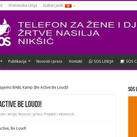
kt
Vremenska Linija
Izaberi jezik:
Publikacije
Novosti i press
Kontakt
SOS LINIJA
SOS C
ljujemo BABL Kamp (Be Active Be Loud)!
SOS 
ctive Be Loud)!
tive i akcije
,
Novosti i press
,
Projekti i aktivnosti
tive, Be Loud!