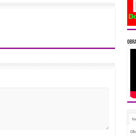
Obra
N
Obi