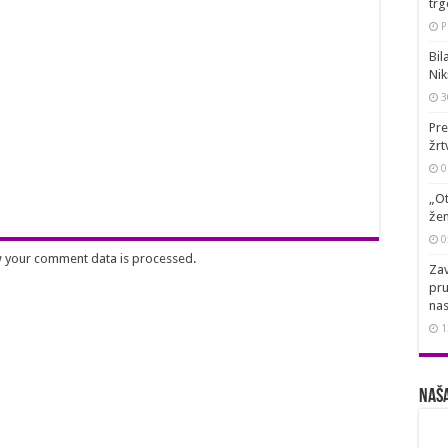
trg
P
Bil
Nik
3
Pre
žrt
0
„Ot
žen
0
 your comment data is processed
.
Zav
pru
nas
1
Naša