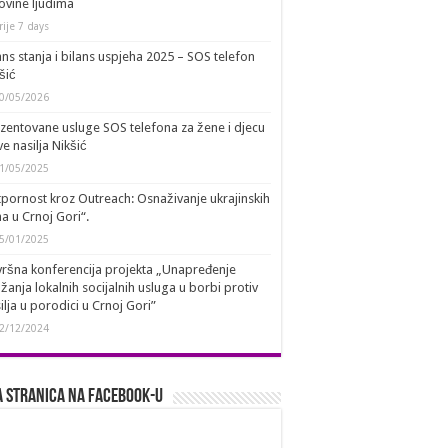
ovine ljudima
rije 7 days
ans stanja i bilans uspjeha 2025 – SOS telefon
šić
0/05/2026
zentovane usluge SOS telefona za žene i djecu
ve nasilja Nikšić
1/05/2025
pornost kroz Outreach: Osnaživanje ukrajinskih
a u Crnoj Gori“.
5/01/2025
ršna konferencija projekta „Unapređenje
žanja lokalnih socijalnih usluga u borbi protiv
ilja u porodici u Crnoj Gori”
2/12/2024
 stranica na Facebook-u