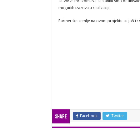
sa WAVE mrežom. Na sastanku smo definisale c
mogućih izazova u realizaciji.
Partnerske zemlje na ovom projektu su još i : 
Facebook
Twitter
Share