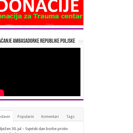
ćanje Ambasadorke Republike Poljske
edavni
Popularni
Komentari
Tags
lježen 30. jul – Svjetski dan borbe protiv