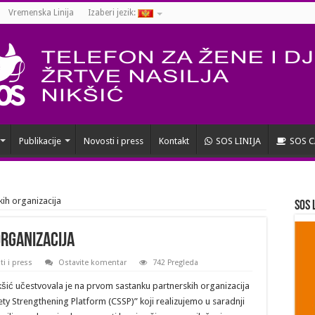
Vremenska Linija
Izaberi jezik:
Publikacije
Novosti i press
Kontakt
SOS LINIJA
SOS C
kih organizacija
SOS 
rganizacija
i i press
Ostavite komentar
742 Pregleda
kšić učestvovala je na prvom sastanku partnerskih organizacija
y Strengthening Platform (CSSP)” koji realizujemo u saradnji