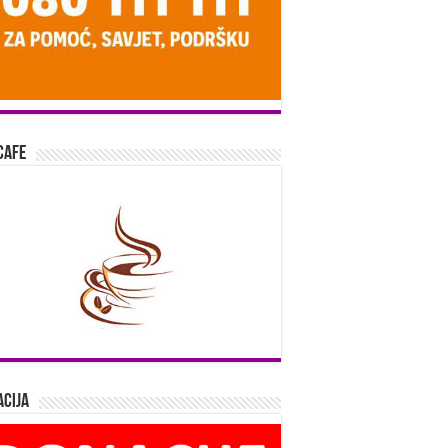
Cafe
cija