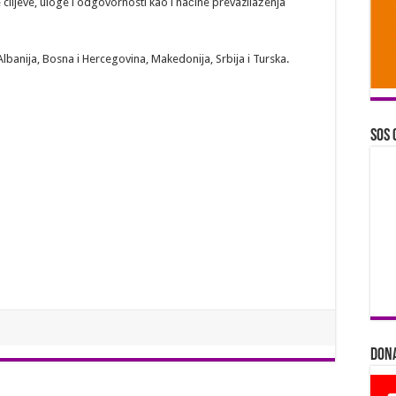
iljeve, uloge i odgovornosti kao i načine prevazilaženja
Albanija, Bosna i Hercegovina, Makedonija, Srbija i Turska.
SOS 
Dona