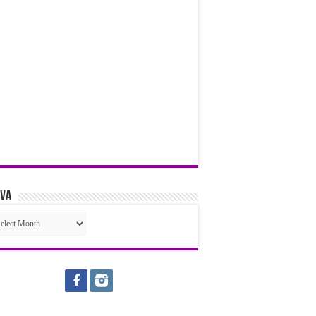
iva
iva