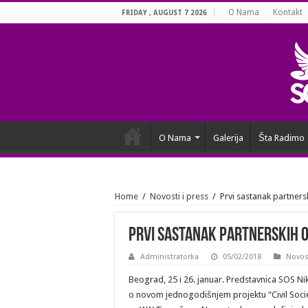
O Nama
Kontakt
FRIDAY , AUGUST 7 2026
O Nama
Galerija
Šta Radimo
Home
/
Novosti i press
/
Prvi sastanak partners
Prvi sastanak partnerskih o
Administratorka
05/02/2018
Novost
Beograd, 25 i 26. januar. Predstavnica SOS Ni
o novom jednogodišnjem projektu “Civil Societ