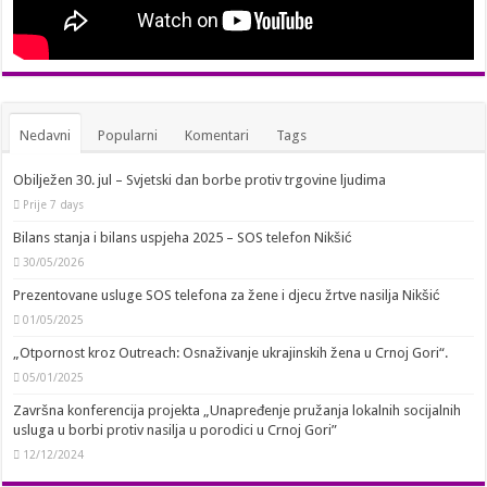
Nedavni
Popularni
Komentari
Tags
Obilježen 30. jul – Svjetski dan borbe protiv trgovine ljudima
Prije 7 days
Bilans stanja i bilans uspjeha 2025 – SOS telefon Nikšić
30/05/2026
Prezentovane usluge SOS telefona za žene i djecu žrtve nasilja Nikšić
01/05/2025
„Otpornost kroz Outreach: Osnaživanje ukrajinskih žena u Crnoj Gori“.
05/01/2025
Završna konferencija projekta „Unapređenje pružanja lokalnih socijalnih
usluga u borbi protiv nasilja u porodici u Crnoj Gori”
12/12/2024