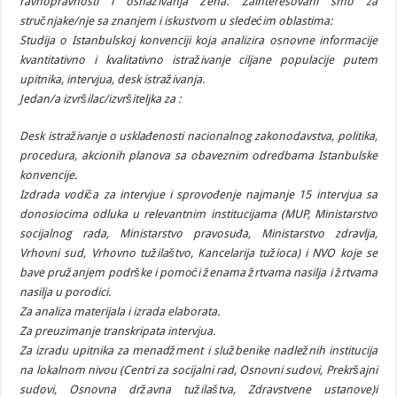
ravnopravnosti i osnaživanja žena. Zainteresovani smo za
stručnjake/nje sa znanjem i
iskustvom u sledećim oblastima:
Studija o Istanbulskoj konvenciji koja analizira osnovne informacije
kvantitativno i
kvalitativno istraživanje ciljane populacije putem
upitnika, intervjua, desk istraživanja.
Jedan/a izvršilac/izvršiteljka za :
Desk istraživanje o usklađenosti nacionalnog zakonodavstva, politika,
procedura, akcionih planova sa obaveznim odredbama Istanbulske
konvencije.
Izdrada vodiča za intervjue i sprovođenje najmanje 15 intervjua sa
donosiocima odluka u relevantnim institucijama (MUP, Ministarstvo
socijalnog
rada, Ministarstvo pravosuđa, Ministarstvo zdravlja,
Vrhovni sud, Vrhovno
tužilaštvo, Kancelarija tužioca) i NVO koje se
bave pružanjem podrške i
pomoći ženama žrtvama nasilja i žrtvama
nasilja u porodici.
Za analiza materijala i izrada elaborata.
Za preuzimanje transkripata intervjua.
Za izradu upitnika za menadžment i službenike nadležnih institucija
na
lokalnom nivou (Centri za socijalni rad, Osnovni sudovi, Prekršajni
sudovi,
Osnovna državna tužilaštva, Zdravstvene ustanove)i