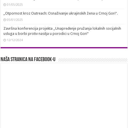
01/05/2025
„Otpornost kroz Outreach: Osnaživanje ukrajinskih žena u Crnoj Gori“.
05/01/2025
Završna konferencija projekta „Unapređenje pružanja lokalnih socijalnih
usluga u borbi protiv nasilja u porodici u Crnoj Gori”
12/12/2024
Naša stranica na Facebook-u