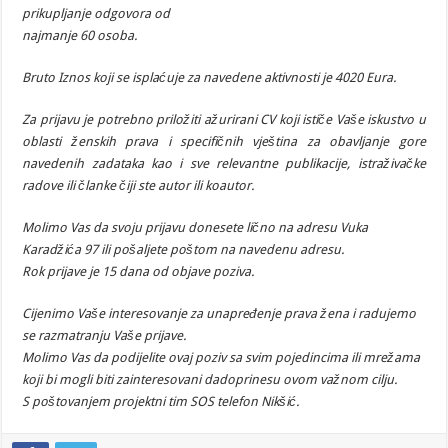
prikupljanje odgovora od
najmanje 60 osoba.
Bruto Iznos koji se isplaćuje za navedene aktivnosti je 4020 Eura.
Za prijavu je potrebno priložiti ažurirani CV koji ističe Vaše iskustvo u
oblasti
ženskih prava i specifičnih vještina za obavljanje gore
navedenih zadataka kao i
sve relevantne publikacije, istraživačke
radove ili članke čiji ste autor ili koautor.
Molimo Vas da svoju prijavu donesete lično na adresu Vuka
Karadžića 97 ili
pošaljete poštom na navedenu adresu.
Rok prijave je 15 dana od objave poziva.
Cijenimo Vaše interesovanje za unapređenje prava žena i radujemo
se
razmatranju Vaše prijave.
Molimo Vas da podijelite ovaj poziv sa svim pojedincima ili mrežama
koji bi mogli b
iti zainteresovani dadoprinesu ovom važnom cilju.
S poštovanjem projektni tim SOS telefon Nikšić.