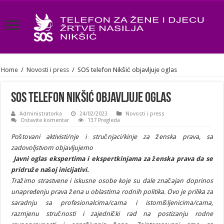
Home
/
Novosti i press
/
SOS telefon Nikšić objavljuje oglas
SOS telefon Nikšić objavljuje oglas
Administratorka
24/02/2023
Novosti i press
Ostavite komentar
137 Pregleda
Poštovani aktivisti/nje i stručnjaci/kinje za ženska prava, sa
zadovoljstvom objavljujemo
Javni oglas ekspertima i ekspertkinjama za ženska prava da se
pridruže našoj inicijativi.
Tražimo strastvene i iskusne osobe koje su dale značajan doprinos
unapređenju prava
žena u oblastima rodnih politika. Ovo je prilika za
saradnju sa profesionalcima/cama i
istomišljenicima/cama,
razmjenu stručnosti i zajednički rad na postizanju rodne