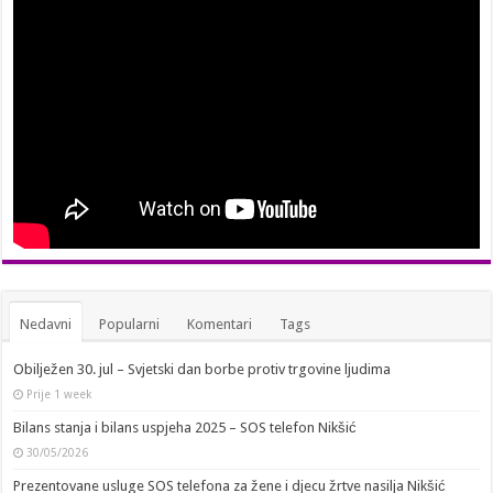
Nedavni
Popularni
Komentari
Tags
Obilježen 30. jul – Svjetski dan borbe protiv trgovine ljudima
Prije 1 week
Bilans stanja i bilans uspjeha 2025 – SOS telefon Nikšić
30/05/2026
Prezentovane usluge SOS telefona za žene i djecu žrtve nasilja Nikšić