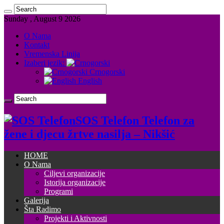
Sunday , August 9 2026
O Nama
Kontakt
Vremenska Linija
Izaberi jezik:
Crnogorski
English
SOS Telefon Telefon za
žene i djecu žrtve nasilja – Nikšić
HOME
O Nama
Ciljevi organizacije
Istorija organizacije
Programi
Galerija
Šta Radimo
Projekti i Aktivnosti