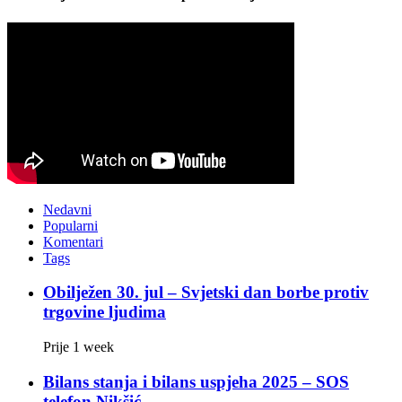
Nedavni
Popularni
Komentari
Tags
Obilježen 30. jul – Svjetski dan borbe protiv
trgovine ljudima
Prije 1 week
Bilans stanja i bilans uspjeha 2025 – SOS
telefon Nikšić