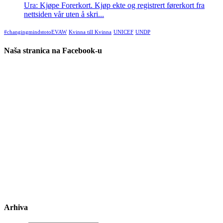
Ura: Kjøpe Forerkort. Kjøp ekte og registrert førerkort fra
nettsiden vår uten å skri...
#changingmindstotoEVAW
Kvinna till Kvinna
UNICEF
UNDP
Naša stranica na Facebook-u
Arhiva