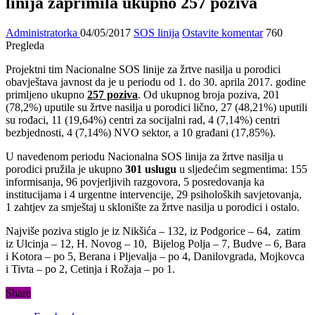
linija zaprimila ukupno 257 poziva
Administratorka
04/05/2017
SOS linija
Ostavite komentar
760
Pregleda
Projektni tim Nacionalne SOS linije za žrtve nasilja u porodici
obavještava javnost da je u periodu od 1. do 30. aprila 2017. godine
primljeno ukupno
257 poziva
. Od ukupnog broja poziva, 201
(78,2%) uputile su žrtve nasilja u porodici lično, 27 (48,21%) uputili
su rođaci, 11 (19,64%) centri za socijalni rad, 4 (7,14%) centri
bezbjednosti, 4 (7,14%) NVO sektor, a 10 građani (17,85%).
U navedenom periodu Nacionalna SOS linija za žrtve nasilja u
porodici pružila je ukupno
301 uslugu
u sljedećim segmentima: 155
informisanja, 96 povjerljivih razgovora, 5 posredovanja ka
institucijama i 4 urgentne intervencije, 29 psiholoških savjetovanja,
1 zahtjev za smještaj u sklonište za žrtve nasilja u porodici i ostalo.
Najviše poziva stiglo je iz Nikšića – 132, iz Podgorice – 64, zatim
iz Ulcinja – 12, H. Novog – 10, Bijelog Polja – 7, Budve – 6, Bara
i Kotora – po 5, Berana i Pljevalja – po 4, Danilovgrada, Mojkovca
i Tivta – po 2, Cetinja i Rožaja – po 1.
Share