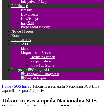
Inicijative i Akcije
Publikacije
Brošure
Dokumenta
Istraživanja
Izvještaji
Propagadni materijal
Novosti i press
Kontakt
SOS LINIJA
SOS CAFE
Ideja
Mogućnosti i Servisi
Dođite na kaficu
Savjetovalište
Prijavi za Sesiju
Language:
Crnogorski
English
Home
/
SOS linija
/
Tokom mjeseca aprila Nacionalna SOS linija
zaprimila ukupno 257 poziva
Tokom mjeseca aprila Nacionalna SOS