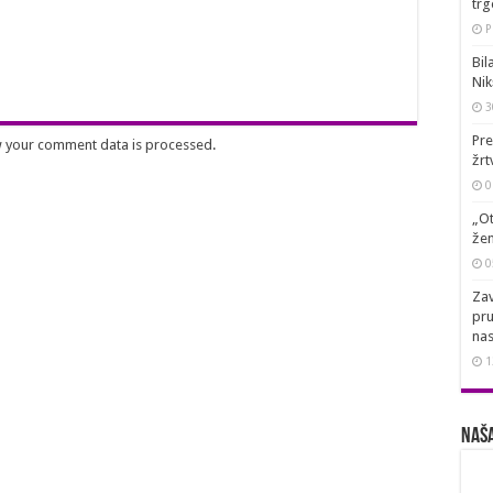
trg
P
Bil
Nik
3
Pre
 your comment data is processed
.
žrt
0
„Ot
žen
0
Zav
pru
nas
1
Naša