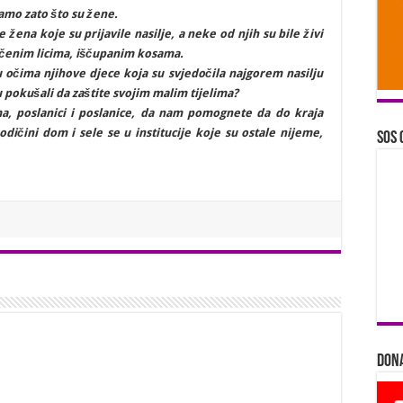
amo zato što su žene.
 žena koje su prijavile nasilje, a neke od njih su bile živi
ečenim licima, iščupanim kosama.
u očima njihove djece koja su svjedočila najgorem nasilju
pokušali da zaštite svojim malim tijelima?
, poslanici i poslanice, da nam pomognete da do kraja
odičini dom i sele se u institucije koje su ostale nijeme,
SOS 
Dona