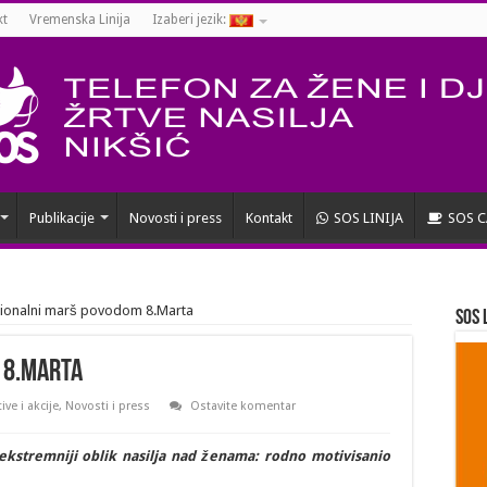
kt
Vremenska Linija
Izaberi jezik:
Publikacije
Novosti i press
Kontakt
SOS LINIJA
SOS C
cionalni marš povodom 8.Marta
SOS 
 8.Marta
tive i akcije
,
Novosti i press
Ostavite komentar
stremniji oblik nasilja nad ženama: rodno motivisanio