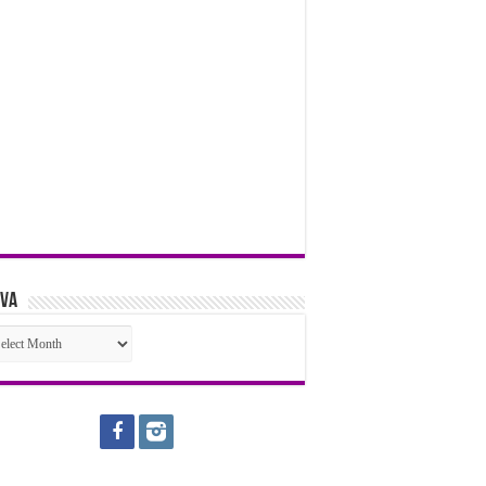
iva
iva