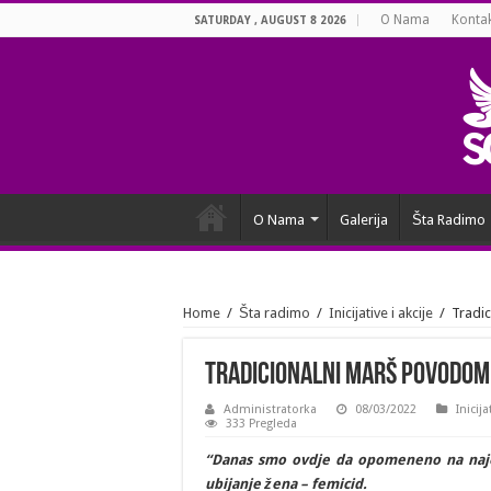
O Nama
Konta
SATURDAY , AUGUST 8 2026
O Nama
Galerija
Šta Radimo
Home
/
Šta radimo
/
Inicijative i akcije
/
Tradi
Tradicionalni marš povodom
Administratorka
08/03/2022
Inicija
333 Pregleda
“Danas smo ovdje da opomeneno na najek
ubijanje žena – femicid.