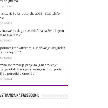
ovine ljudima
rije 1 week
ans stanja i bilans uspjeha 2025 – SOS telefon
šić
0/05/2026
zentovane usluge SOS telefona za žene i djecu
ve nasilja Nikšić
1/05/2025
pornost kroz Outreach: Osnaživanje ukrajinskih
a u Crnoj Gori“.
5/01/2025
ršna konferencija projekta „Unapređenje
žanja lokalnih socijalnih usluga u borbi protiv
ilja u porodici u Crnoj Gori”
2/12/2024
 stranica na Facebook-u