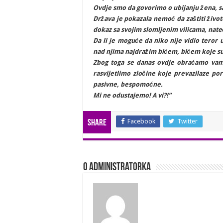
Ovdje smo da govorimo o ubijanju žena, s
Država je pokazala nemoć da zaštiti živote
dokaz sa svojim slomljenim vilicama, nat
Da li je moguće da niko nije vidio teror 
nad njima najdražim bićem, bićem koje su 
Zbog toga se danas ovdje obraćamo vama
rasvijetlimo zločine koje prevazilaze por
pasivne, bespomoćne.
Mi ne odustajemo! A vi?!”
Facebook
Twitter
Share
O Administratorka