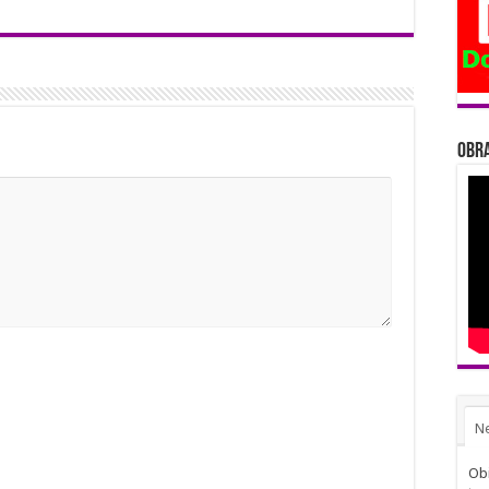
Obra
N
Obi