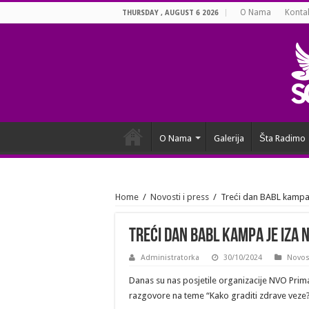
O Nama
Konta
THURSDAY , AUGUST 6 2026
O Nama
Galerija
Šta Radimo
Home
/
Novosti i press
/
Treći dan BABL kampa 
Treći dan BABL kampa je iza n
Administratorka
30/10/2024
Novost
Danas su nas posjetile organizacije NVO Prima
razgovore na teme “Kako graditi zdrave veze?” 