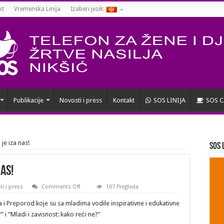
kt
Vremenska Linija
Izaberi jezik:
Publikacije
Novosti i press
Kontakt
SOS LINIJA
SOS C
je iza nas!
SOS 
as!
on
i i press
Comments Off
107 Pregleda
Treći
dan
 i Preporod koje su sa mladima vodile inspirativne i edukativne
BABL
kampa
i “Mladi i zavisnost: kako reći ne?”
je