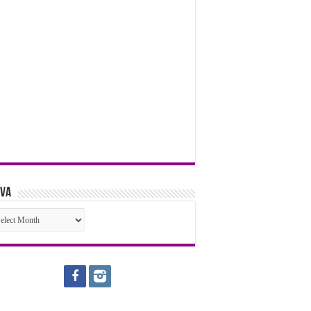
iva
iva