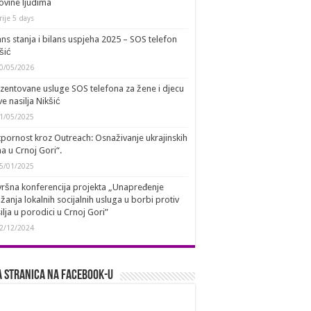
ovine ljudima
rije 5 days
ans stanja i bilans uspjeha 2025 – SOS telefon
šić
0/05/2026
zentovane usluge SOS telefona za žene i djecu
ve nasilja Nikšić
1/05/2025
pornost kroz Outreach: Osnaživanje ukrajinskih
a u Crnoj Gori“.
5/01/2025
ršna konferencija projekta „Unapređenje
žanja lokalnih socijalnih usluga u borbi protiv
ilja u porodici u Crnoj Gori”
2/12/2024
 stranica na Facebook-u