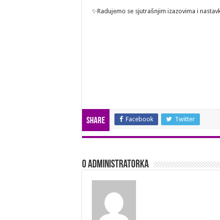
✨Radujemo se sjutrašnjim izazovima i nastav
Facebook
Twitter
Share
O Administratorka