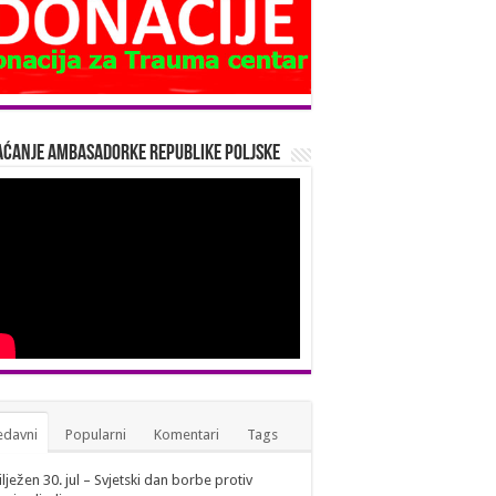
ćanje Ambasadorke Republike Poljske
edavni
Popularni
Komentari
Tags
lježen 30. jul – Svjetski dan borbe protiv