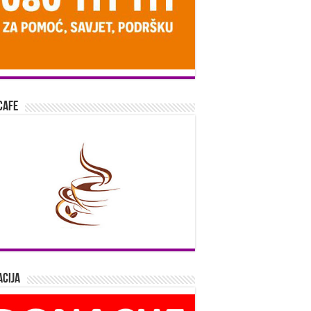
Cafe
cija