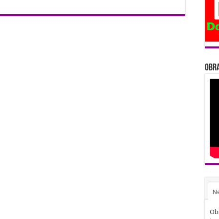
Obra
N
Obi