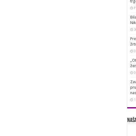
trg
P
Bil
Nik
3
Pre
žrt
0
„Ot
žen
0
Zav
pru
nas
1
Naša