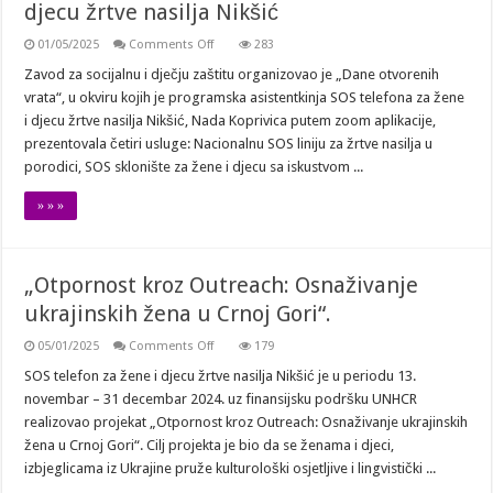
djecu žrtve nasilja Nikšić
on
01/05/2025
Comments Off
283
Prezentovane
usluge
Zavod za socijalnu i dječju zaštitu organizovao je „Dane otvorenih
SOS
vrata“, u okviru kojih je programska asistentkinja SOS telefona za žene
telefona
za
i djecu žrtve nasilja Nikšić, Nada Koprivica putem zoom aplikacije,
žene
prezentovala četiri usluge: Nacionalnu SOS liniju za žrtve nasilja u
i
djecu
porodici, SOS sklonište za žene i djecu sa iskustvom ...
žrtve
nasilja
Nikšić
» » »
„Otpornost kroz Outreach: Osnaživanje
ukrajinskih žena u Crnoj Gori“.
on
05/01/2025
Comments Off
179
„Otpornost
kroz
SOS telefon za žene i djecu žrtve nasilja Nikšić je u periodu 13.
Outreach:
novembar – 31 decembar 2024. uz finansijsku podršku UNHCR
Osnaživanje
ukrajinskih
realizovao projekat „Otpornost kroz Outreach: Osnaživanje ukrajinskih
žena
žena u Crnoj Gori“. Cilj projekta je bio da se ženama i djeci,
u
Crnoj
izbjeglicama iz Ukrajine pruže kulturološki osjetljive i lingvistički ...
Gori“.