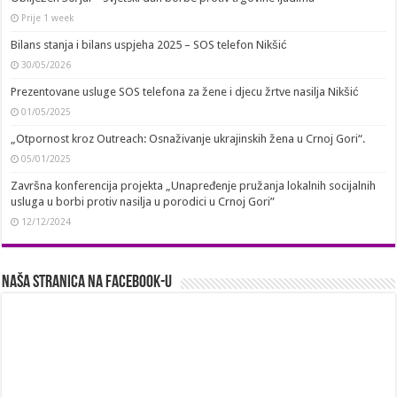
Prije 1 week
Bilans stanja i bilans uspjeha 2025 – SOS telefon Nikšić
30/05/2026
Prezentovane usluge SOS telefona za žene i djecu žrtve nasilja Nikšić
01/05/2025
„Otpornost kroz Outreach: Osnaživanje ukrajinskih žena u Crnoj Gori“.
05/01/2025
Završna konferencija projekta „Unapređenje pružanja lokalnih socijalnih
usluga u borbi protiv nasilja u porodici u Crnoj Gori”
12/12/2024
Naša stranica na Facebook-u