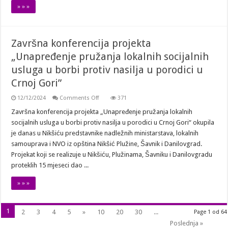
» » »
Završna konferencija projekta
„Unapređenje pružanja lokalnih socijalnih
usluga u borbi protiv nasilja u porodici u
Crnoj Gori”
on
12/12/2024
Comments Off
371
Završna
konferencija
Završna konferencija projekta „Unapređenje pružanja lokalnih
projekta
socijalnih usluga u borbi protiv nasilja u porodici u Crnoj Gori“ okupila
„Unapređenje
pružanja
je danas u Nikšiću predstavnike nadležnih ministarstava, lokalnih
lokalnih
samouprava i NVO iz opština Nikšić Plužine, Šavnik i Danilovgrad.
socijalnih
usluga
Projekat koji se realizuje u Nikšiću, Plužinama, Šavniku i Danilovgradu
u
borbi
proteklih 15 mjeseci dao ...
protiv
nasilja
» » »
u
porodici
u
Crnoj
Gori”
1
2
3
4
5
»
10
20
30
...
Page 1 od 64
Poslednja »