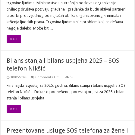
trgovine ljudima, Ministarstvo unutrašnjih poslova i organizacije
–
Svjetski
civilnog društva pozivaju građane i građanke da budu aktivni partneri
dan
u borbi protiv jednog od najtežih oblika organizovanog kriminala i
borbe
protiv
kršenja ljudskih prava. Trgovina ljudima nije problem koji se dešava
trgovine
ljudima
negdje daleko. Može biti ...
» » »
Bilans stanja i bilans uspjeha 2025 – SOS
telefon Nikšić
on
30/05/2026
Comments Off
58
Bilans
stanja
Finansijski izvještaj za 2025. godinu, Bilans stanja i bilans uspjeha SOS
i
telefon Nikšić – Dokaz o podnešenoj poreskoj prijavi za 2025. i bilans
bilans
uspjeha
stanja i bilans uspjeha
2025
–
SOS
» » »
telefon
Nikšić
Prezentovane usluge SOS telefona za žene i