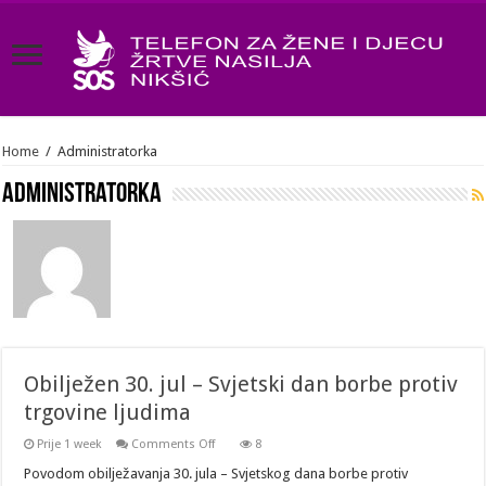
Home
/
Administratorka
Administratorka
Obilježen 30. jul – Svjetski dan borbe protiv
trgovine ljudima
on
Prije 1 week
Comments Off
8
Obilježen
30.
Povodom obilježavanja 30. jula – Svjetskog dana borbe protiv
jul