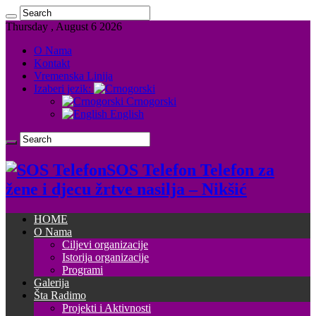
Thursday , August 6 2026
O Nama
Kontakt
Vremenska Linija
Izaberi jezik:
Crnogorski
English
SOS Telefon Telefon za
žene i djecu žrtve nasilja – Nikšić
HOME
O Nama
Ciljevi organizacije
Istorija organizacije
Programi
Galerija
Šta Radimo
Projekti i Aktivnosti