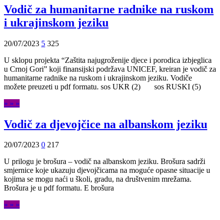
Vodič za humanitarne radnike na ruskom
i ukrajinskom jeziku
20/07/2023
5
325
U sklopu projekta “Zaštita najugroženije djece i porodica izbjeglica
u Crnoj Gori” koji finansijski podržava UNICEF, kreiran je vodič za
humanitarne radnike na ruskom i ukrajinskom jeziku. Vodiče
možete preuzeti u pdf formatu. sos UKR (2) sos RUSKI (5)
» » »
Vodič za djevojčice na albanskom jeziku
20/07/2023
0
217
U prilogu je brošura – vodič na albanskom jeziku. Brošura sadrži
smjernice koje ukazuju djevojčicama na moguće opasne situacije u
kojima se mogu naći u školi, gradu, na društvenim mrežama.
Brošura je u pdf formatu. E brošura
» » »