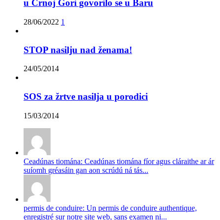
u Crnoj Gori govorilo se u Baru
28/06/2022
1
STOP nasilju nad ženama!
24/05/2014
SOS za žrtve nasilja u porodici
15/03/2014
Ceadúnas tiomána: Ceadúnas tiomána fíor agus cláraithe ar ár
suíomh gréasáin gan aon scrúdú ná tás...
permis de conduire: Un permis de conduire authentique,
enregistré sur notre site web, sans examen ni...