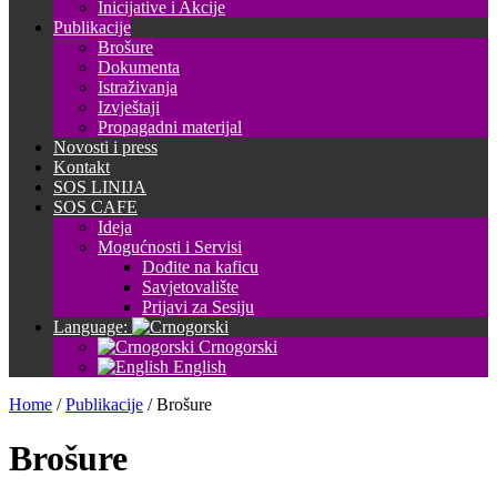
Inicijative i Akcije
Publikacije
Brošure
Dokumenta
Istraživanja
Izvještaji
Propagadni materijal
Novosti i press
Kontakt
SOS LINIJA
SOS CAFE
Ideja
Mogućnosti i Servisi
Dođite na kaficu
Savjetovalište
Prijavi za Sesiju
Language:
Crnogorski
English
Home
/
Publikacije
/
Brošure
Brošure