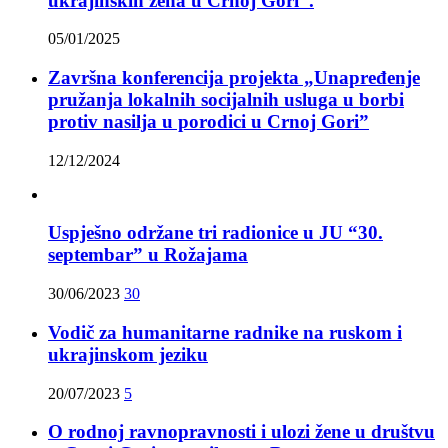
ukrajinskih žena u Crnoj Gori“.
05/01/2025
Završna konferencija projekta „Unapređenje
pružanja lokalnih socijalnih usluga u borbi
protiv nasilja u porodici u Crnoj Gori”
12/12/2024
Uspješno održane tri radionice u JU “30.
septembar” u Rožajama
30/06/2023
30
Vodič za humanitarne radnike na ruskom i
ukrajinskom jeziku
20/07/2023
5
O rodnoj ravnopravnosti i ulozi žene u društvu