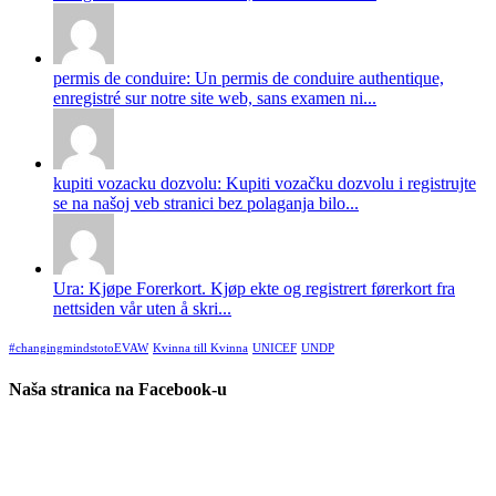
permis de conduire: Un permis de conduire authentique,
enregistré sur notre site web, sans examen ni...
kupiti vozacku dozvolu: Kupiti vozačku dozvolu i registrujte
se na našoj veb stranici bez polaganja bilo...
Ura: Kjøpe Forerkort. Kjøp ekte og registrert førerkort fra
nettsiden vår uten å skri...
#changingmindstotoEVAW
Kvinna till Kvinna
UNICEF
UNDP
Naša stranica na Facebook-u