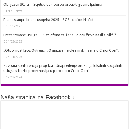
Obilježen 30. jul – Svjetski dan borbe protiv trgovine ljudima
Prije 6 days
Bilans stanja i bilans uspjeha 2025 – SOS telefon Nikšić
30/05/2026
Prezentovane usluge SOS telefona za žene i djecu žrtve nasilja Nikšić
01/05/2025
„Otpornost kroz Outreach: Osnaživanje ukrajinskih žena u Crnoj Gori“.
05/01/2025
Završna konferencija projekta „Unapređenje pružanja lokalnih socijalnih
usluga u borbi protiv nasilja u porodici u Crnoj Gori”
12/12/2024
Naša stranica na Facebook-u