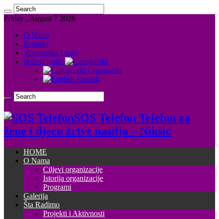
Friday , August 7 2026
O Nama
Kontakt
Vremenska Linija
Izaberi jezik:
Crnogorski
English
SOS Telefon Telefon za
žene i djecu žrtve nasilja – Nikšić
HOME
O Nama
Ciljevi organizacije
Istorija organizacije
Programi
Galerija
Šta Radimo
Projekti i Aktivnosti