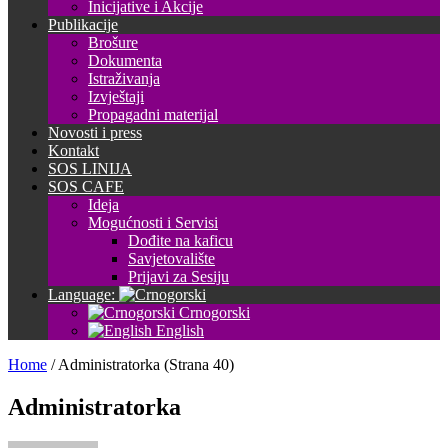
Inicijative i Akcije
Publikacije
Brošure
Dokumenta
Istraživanja
Izvještaji
Propagadni materijal
Novosti i press
Kontakt
SOS LINIJA
SOS CAFE
Ideja
Mogućnosti i Servisi
Dođite na kaficu
Savjetovalište
Prijavi za Sesiju
Language:
Crnogorski
English
Home
/
Administratorka
(Strana 40)
Administratorka