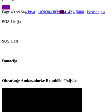
» » »
Page 40 od 64
« Prva
...
10
20
30
«
38
39
40
41
42
»
50
60
...
Poslednja »
SOS Linija
SOS Cafe
Donacija
Obraćanje Ambasadorke Republike Poljske