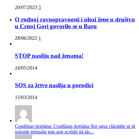
20/07/2023
5
O rodnoj ravnopravnosti i ulozi žene u društvu
u Crnoj Gori govorilo se u Baru
28/06/2022
1
STOP nasilju nad ženama!
24/05/2014
SOS za žrtve nasilja u porodici
15/03/2014
Ceadúnas tiomána: Ceadúnas tiomána fíor agus cláraithe ar ár
suíomh gréasáin gan aon scrúdú ná tás...