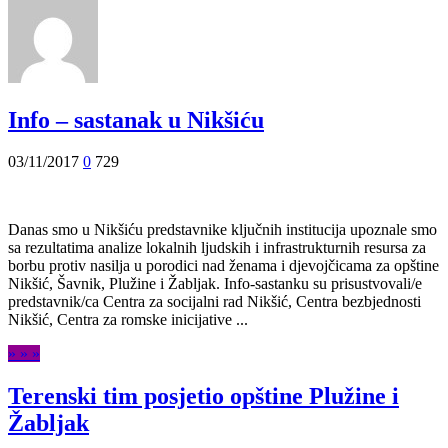
Info – sastanak u Nikšiću
03/11/2017
0
729
Danas smo u Nikšiću predstavnike ključnih institucija upoznale smo
sa rezultatima analize lokalnih ljudskih i infrastrukturnih resursa za
borbu protiv nasilja u porodici nad ženama i djevojčicama za opštine
Nikšić, Šavnik, Plužine i Žabljak. Info-sastanku su prisustvovali/e
predstavnik/ca Centra za socijalni rad Nikšić, Centra bezbjednosti
Nikšić, Centra za romske inicijative ...
» » »
Terenski tim posjetio opštine Plužine i
Žabljak