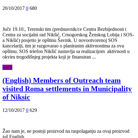
20/10/2017
0
680
Juče 19.10., Terenski tim (predstavnik/ce Centra Bezbijednosti i
Centra za socijalni rad Nikšić, Crnogorskog Ženskog Lobija i SOS-
a Nikšić) posjetio je opštinu Šavnik. U novootvorenoj SOS
kancelariji, tim je razgovarao o planiranim aktivnostima za ovu
opštinu. SOS telefon Nikšić nastavlja sa realizacijom aktivnosti u
okviru trogodišnjeg projekta koji je finansiran ...
» » »
(English) Members of Outreach team
visited Roma settlements in Municipality
of Niksic
12/10/2017
0
629
Žao nam je, ne postoji proizvod na raspolaganju za ovaj proizvod
još English.