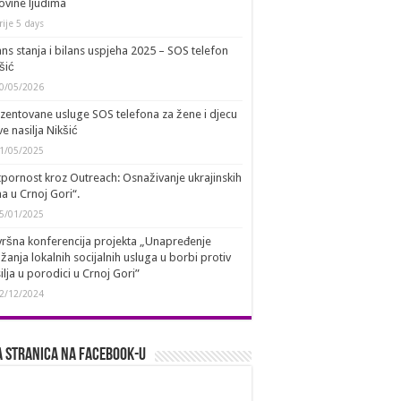
ovine ljudima
rije 5 days
ans stanja i bilans uspjeha 2025 – SOS telefon
šić
0/05/2026
zentovane usluge SOS telefona za žene i djecu
ve nasilja Nikšić
1/05/2025
pornost kroz Outreach: Osnaživanje ukrajinskih
a u Crnoj Gori“.
5/01/2025
ršna konferencija projekta „Unapređenje
žanja lokalnih socijalnih usluga u borbi protiv
ilja u porodici u Crnoj Gori”
2/12/2024
 stranica na Facebook-u