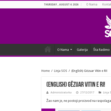
O Nama
Konta
THURSDAY , AUGUST 6 2026
O Nama
Galerija
Šta Radimo
Home
/
Linja SOS
/
(English) Gëzuar Vitin e Ri!
(English) Gëzuar Vitin e Ri!
Administratorka
27/12/2017
Linja 
Žao nam je, ne postoji proizvod na raspolaga