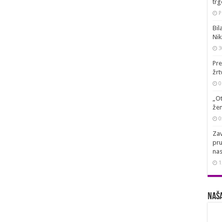
trg
P
Bil
Nik
3
Pre
žrt
0
„Ot
žen
0
Zav
pru
nas
1
Naša