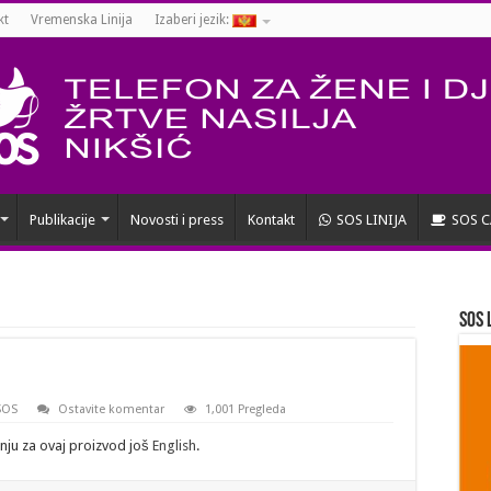
kt
Vremenska Linija
Izaberi jezik:
Publikacije
Novosti i press
Kontakt
SOS LINIJA
SOS C
SOS 
SOS
Ostavite komentar
1,001 Pregleda
nju za ovaj proizvod još
English
.