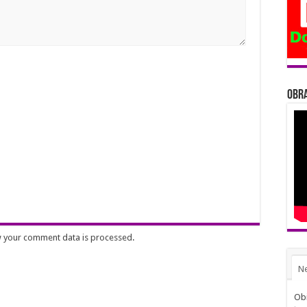
Obra
 your comment data is processed
.
N
Obi