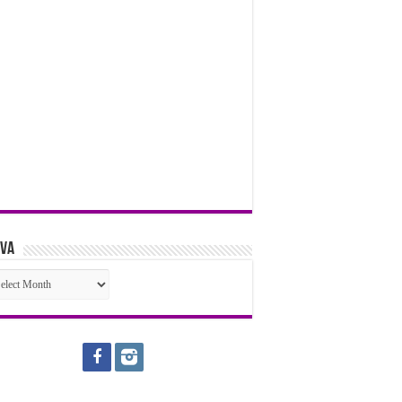
iva
iva