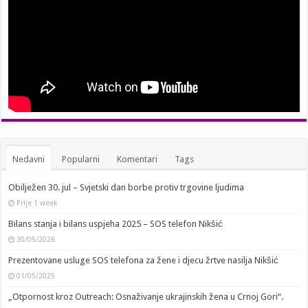
Nedavni
Popularni
Komentari
Tags
Obilježen 30. jul – Svjetski dan borbe protiv trgovine ljudima
Prije 1 week
Bilans stanja i bilans uspjeha 2025 – SOS telefon Nikšić
30/05/2026
Prezentovane usluge SOS telefona za žene i djecu žrtve nasilja Nikšić
01/05/2025
„Otpornost kroz Outreach: Osnaživanje ukrajinskih žena u Crnoj Gori“.