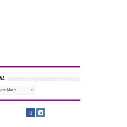
iva
iva