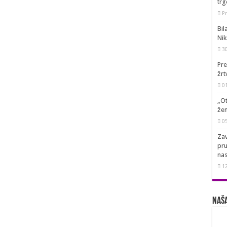
trg
Pr
Bil
Nik
3
Pre
žrt
0
„Ot
žen
0
Zav
pru
nas
1
Naša