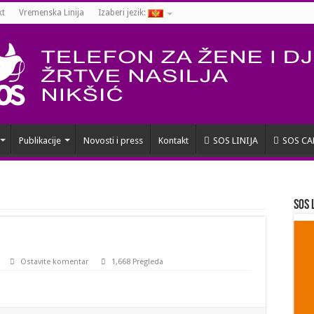
kt
Vremenska Linija
Izaberi jezik:
Publikacije
Novosti i press
Kontakt
SOS LINIJA
SOS CA
SOS 
Ostavite komentar
1,668 Pregleda