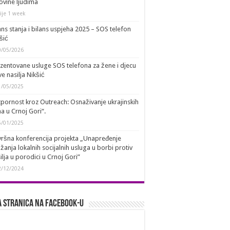
ovine ljudima
ije 1 week
ans stanja i bilans uspjeha 2025 – SOS telefon
šić
0/05/2026
zentovane usluge SOS telefona za žene i djecu
ve nasilja Nikšić
1/05/2025
pornost kroz Outreach: Osnaživanje ukrajinskih
a u Crnoj Gori“.
5/01/2025
ršna konferencija projekta „Unapređenje
žanja lokalnih socijalnih usluga u borbi protiv
ilja u porodici u Crnoj Gori”
2/12/2024
 stranica na Facebook-u