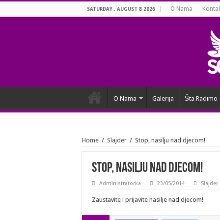
O Nama
Konta
SATURDAY , AUGUST 8 2026
O Nama
Galerija
Šta Radimo
Home
/
Slajder
/
Stop, nasilju nad djecom!
Stop, nasilju nad djecom!
Administratorka
23/05/2014
Slajder
Zaustavite i prijavite nasilje nad djecom!