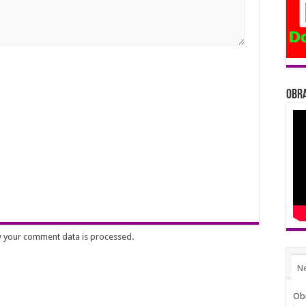
Obra
 your comment data is processed
.
N
Obi